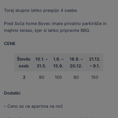
Torej skupno lahko prespijo 4 osebe.
Pred Soča home Bovec imate privatno parkirišče in
majhno teraso, kjer si lahko pripravite BBQ.
CENE
Število
10.1. –
1.6. –
16.9. –
21.12.
oseb
31.5.
15.9.
20.12.
– 9.1.
2
80
100
80
150
Dodatki:
– Ceno so na apartma na noč