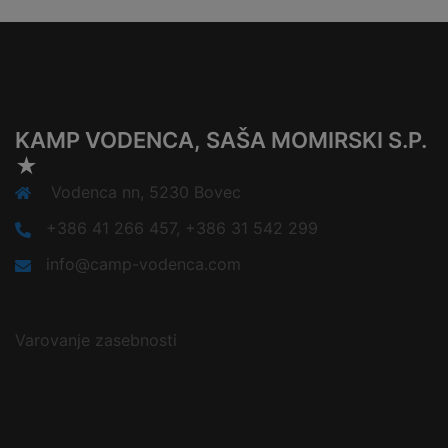
KAMP VODENCA, SAŠA MOMIRSKI S.P.
★
Vodenca nn, 5230 Bovec
+386 41 266 457, +386 31 542 299
info@camp-vodenca.com
Varovanje zasebnosti