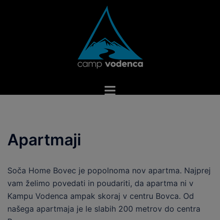
Skip
to
content
Toggle
menu
Apartmaji
Soča Home Bovec je popolnoma nov apartma. Najprej
vam želimo povedati in poudariti, da apartma ni v
Kampu Vodenca ampak skoraj v centru Bovca. Od
našega apartmaja je le slabih 200 metrov do centra