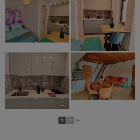
1
2
►