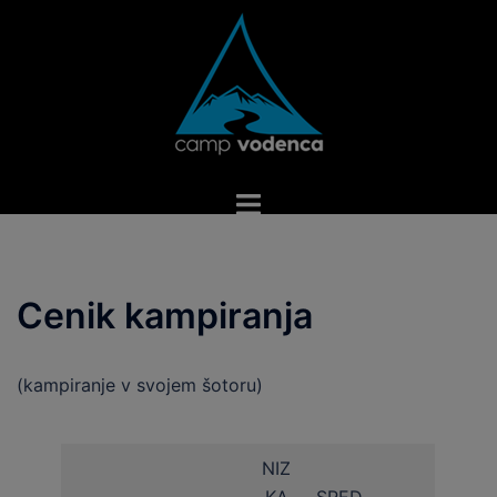
Skip
to
content
Toggle
menu
Cenik kampiranja
(kampiranje v svojem šotoru)
NIZ