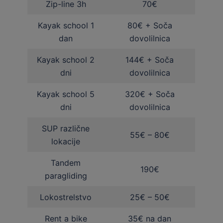
Zip-line 3h
70€
Kayak school 1
80€ + Soča
dan
dovolilnica
Kayak school 2
144€ + Soča
dni
dovolilnica
Kayak school 5
320€ + Soča
dni
dovolilnica
SUP različne
55€ – 80€
lokacije
Tandem
190€
paragliding
Lokostrelstvo
25€ – 50€
Rent a bike
35€ na dan