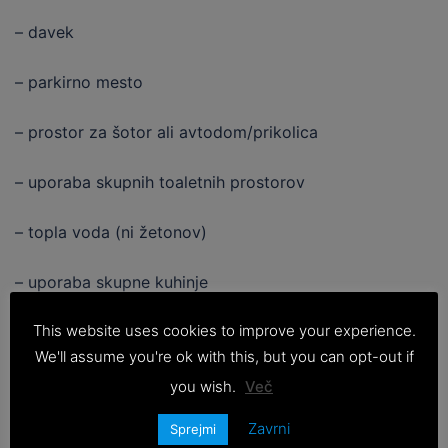
– davek
– parkirno mesto
– prostor za šotor ali avtodom/prikolica
– uporaba skupnih toaletnih prostorov
– topla voda (ni žetonov)
– uporaba skupne kuhinje
This website uses cookies to improve your experience.
– uporaba pokritih prostorov s klopmi
We'll assume you're ok with this, but you can opt-out if
– brezplačen WiFi pri recepciji
you wish.
Več
Zavrni
Sprejmi
PRIJAVA: 16:00 do 20:00