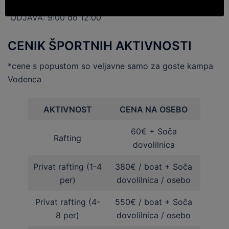
ODJAVA: 9:00 do 12:00
CENIK ŠPORTNIH AKTIVNOSTI
*cene s popustom so veljavne samo za goste kampa
Vodenca
AKTIVNOST
CENA NA OSEBO
60€ + Soča
Rafting
dovolilnica
Privat rafting (1-4
380€ / boat + Soča
per)
dovolilnica / osebo
Privat rafting (4-
550€ / boat + Soča
8 per)
dovolilnica / osebo