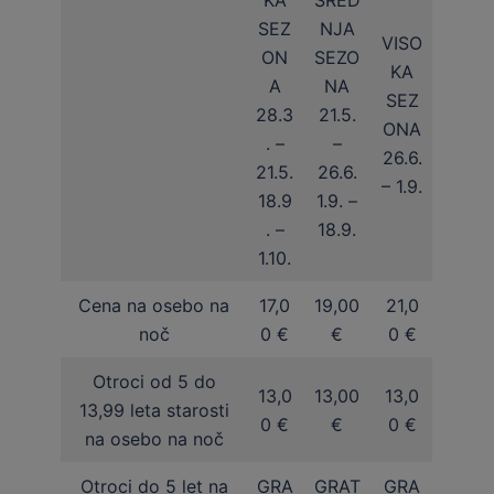
KA
SRED
SEZ
NJA
VISO
ON
SEZO
KA
A
NA
SEZ
28.3
21.5.
ONA
. –
–
26.6.
21.5.
26.6.
– 1.9.
18.9
1.9. –
. –
18.9.
1.10.
Cena na osebo na
17,0
19,00
21,0
noč
0 €
€
0 €
Otroci od 5 do
13,0
13,00
13,0
13,99 leta starosti
0 €
€
0 €
na osebo na noč
Otroci do 5 let na
GRA
GRAT
GRA