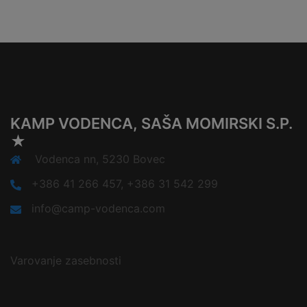
KAMP VODENCA, SAŠA MOMIRSKI S.P.
★
Vodenca nn, 5230 Bovec
+386 41 266 457, +386 31 542 299
info@camp-vodenca.com
Varovanje zasebnosti