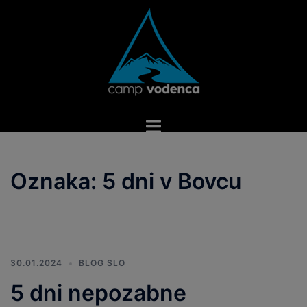
Skip
to
content
Toggle
menu
Oznaka:
5 dni v Bovcu
30.01.2024
BLOG SLO
5 dni nepozabne