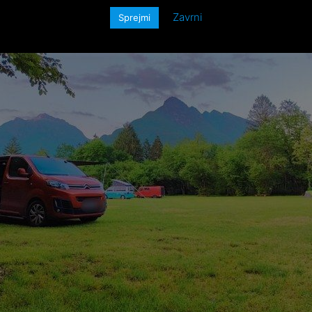
Zavrni
Sprejmi