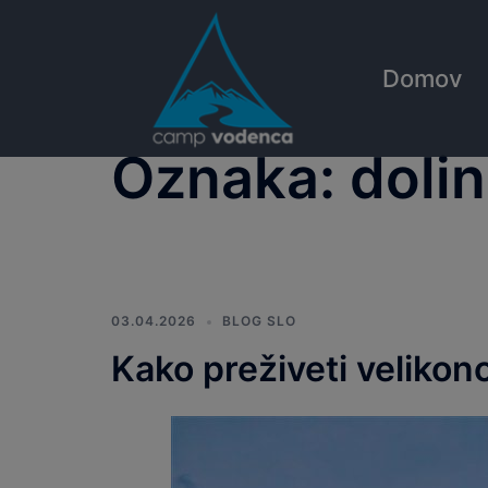
Skip
to
content
Domov
Oznaka:
doli
03.04.2026
BLOG SLO
Kako preživeti velikon