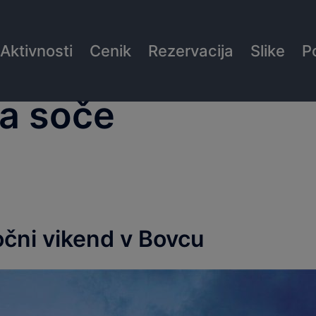
Aktivnosti
Cenik
Rezervacija
Slike
P
na soče
očni vikend v Bovcu