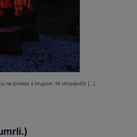
u ne pridejo s hrupom. Ni utripajočih […]
umrli.)