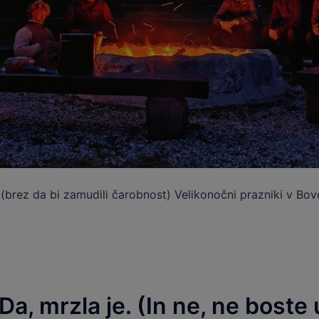
(brez da bi zamudili čarobnost) Velikonočni prazniki v Bovc
Da, mrzla je. (In ne, ne boste 