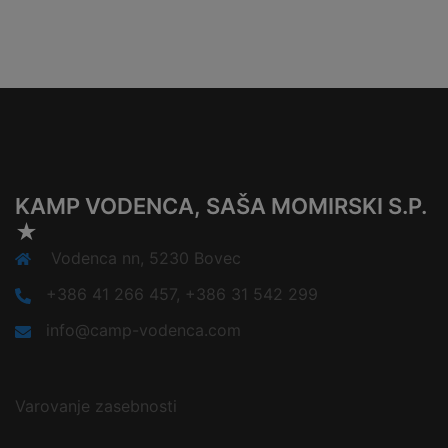
KAMP VODENCA, SAŠA MOMIRSKI S.P.
★
Vodenca nn, 5230 Bovec
+386 41 266 457, +386 31 542 299
info@camp-vodenca.com
Varovanje zasebnosti