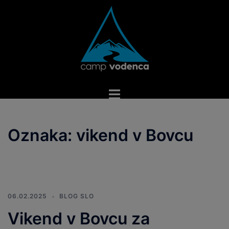
Skip
to
content
Toggle
menu
Oznaka:
vikend v Bovcu
06.02.2025
BLOG SLO
Vikend v Bovcu za