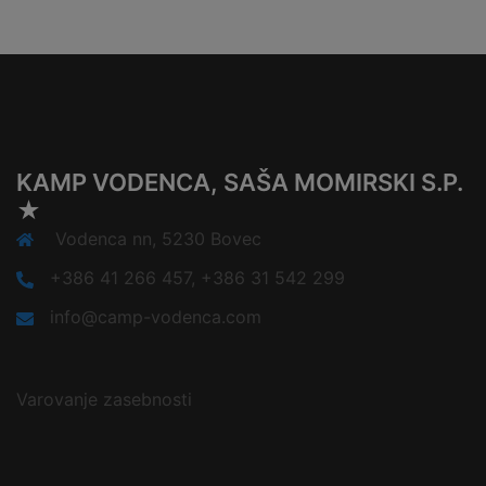
KAMP VODENCA, SAŠA MOMIRSKI S.P.
★
Vodenca nn, 5230 Bovec
+386 41 266 457, +386 31 542 299
info@camp-vodenca.com
Varovanje zasebnosti