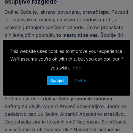
osupljive razglede
Dolina Soče je, iskreno povedano,
preveč lepa
. Povsod
je – na vsakem ovinku, na vsaki pohodniški poti, v
vsakem jutranjem sončnem vzhodu. Če ne prenašate
dih jemajočih pokrajin,
to mesto ni za vas
. Študije (ki
jih ni podprla nobena resna znanost) kažejo, da
dolgotrajna izpostavljenost lepoti Soče povzroča
This website uses cookies to improve your experience.
stranske učinke, kot so
izjemna sreča, sprostitev in
We'll assume you're ok with this, but you can opt-out if
močna želja, da pustite službo ter se preselite sem za
you wish.
Več
vedno
. Zveni nevarno, kajne?
Zavrni
Sprejmi
3. Preprosto sovražite zabavo
Bodimo iskreni – dolina Soče je
preveč zabavna
.
Rafting na divjih vodah? Preveč vznemirljivo. Jadralno
padalstvo nad Julijskimi Alpami? Absolutno strašljivo.
Degustacija sira in lokalnih vin? Nagnusno. Sproščanje
v viseči mreži ob šumeči reki? Naravnost neznosno.