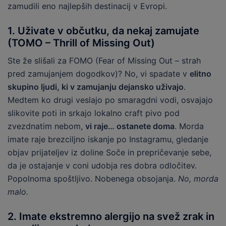
zamudili eno najlepših destinacij v Evropi.
1. Uživate v občutku, da nekaj zamujate
(TOMO – Thrill of Missing Out)
Ste že slišali za FOMO (Fear of Missing Out – strah
pred zamujanjem dogodkov)? No, vi spadate v
elitno
skupino ljudi, ki v zamujanju dejansko uživajo
.
Medtem ko drugi veslajo po smaragdni vodi, osvajajo
slikovite poti in srkajo lokalno craft pivo pod
zvezdnatim nebom,
vi raje… ostanete doma
. Morda
imate raje brezciljno iskanje po Instagramu, gledanje
objav prijateljev iz doline Soče in prepričevanje sebe,
da je ostajanje v coni udobja res dobra odločitev.
Popolnoma spoštljivo. Nobenega obsojanja.
No, morda
malo.
2. Imate ekstremno alergijo na svež zrak in