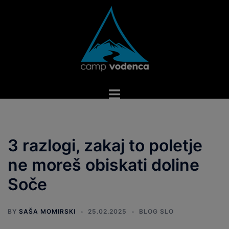
Skip
to
content
Toggle
menu
3 razlogi, zakaj to poletje
ne moreš obiskati doline
Soče
BY
SAŠA MOMIRSKI
25.02.2025
BLOG SLO