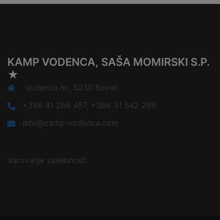
KAMP VODENCA, SAŠA MOMIRSKI S.P.
★
Vodenca nn, 5230 Bovec
+386 41 266 457, +386 31 542 299
info@camp-vodenca.com
Varovanje zasebnosti