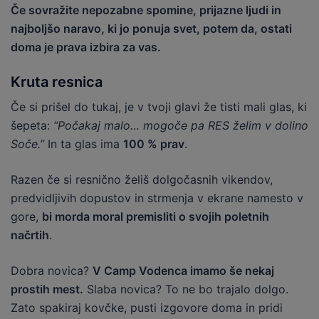
Če sovražite nepozabne spomine, prijazne ljudi in
najboljšo naravo, ki jo ponuja svet, potem da, ostati
doma je prava izbira za vas.
Kruta resnica
Če si prišel do tukaj, je v tvoji glavi že tisti mali glas, ki
šepeta:
“Počakaj malo… mogoče pa RES želim v dolino
Soče.”
In ta glas ima
100 % prav
.
Razen če si resnično želiš dolgočasnih vikendov,
predvidljivih dopustov in strmenja v ekrane namesto v
gore,
bi morda moral premisliti o svojih poletnih
načrtih
.
Dobra novica?
V Camp Vodenca imamo še nekaj
prostih mest.
Slaba novica? To ne bo trajalo dolgo.
Zato spakiraj kovčke, pusti izgovore doma in pridi