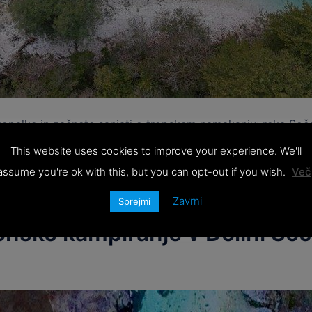
kopalke in začnete sanjati o tropskem namakanju: reka Soča n
This website uses cookies to improve your experience. We'll
assume you're ok with this, but you can opt-out if you wish.
Več
Zavrni
Sprejmi
sko kampiranje v Dolini Soče: