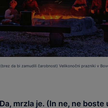
(brez da bi zamudili čarobnost) Velikonočni prazniki v Bovc
Da, mrzla je. (In ne, ne boste 