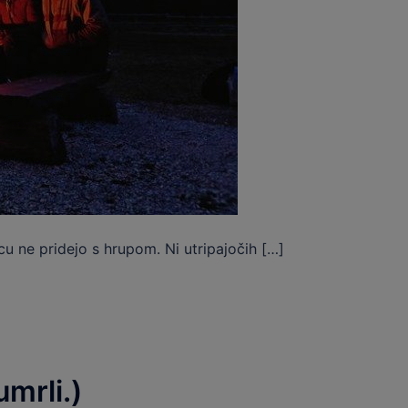
u ne pridejo s hrupom. Ni utripajočih […]
umrli.)