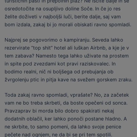
turističnih pasti in prepolnih plaž?
Ne iščite dalje in se
osredotočite na osupljivo doline Soče.
In če jo res
želite doživeti v najboljši luči, berite dalje, saj vam
bom izdala, zakaj bi jo morali obiskati ravno spomladi.
Najprej se pogovorimo o kampiranju.
Seveda lahko
rezervirate “top shit” hotel ali luškan Airbnb, a kje je v
tem zabava?
Namesto tega lahko uživate na prostem
in spite pod zvezdami kot pravi raziskovalec.
In
bodimo realni, nič ni boljšega od prebujanja ob
žvrgolenju ptic in pitja kave na svežem gorskem zraku.
Toda zakaj ravno spomladi, vprašate?
No, za začetek
vam ne bo treba skrbeti, da boste opečeni od sonca.
Pravzaprav bi morda bilo dobro spakirati nekaj
dodatnih oblačil, ker lahko ponoči postane hladno.
A
ne skrbite, to samo pomeni, da lahko svoje penice
pečete nad ognjem, ne da bi se pri tem spotili.