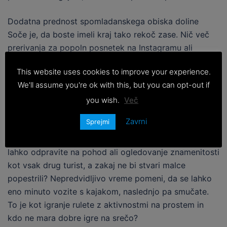
Dodatna prednost spomladanskega obiska doline
Soče je, da boste imeli kraj tako rekoč zase.
Nič več
prerivanja za popoln posnetek na Instagramu ali
čakanja v vrsti, da si rezervirate rafting.
In bodimo
This website uses cookies to improve your experience.
iskreni, nič ni bolj mirnega kot biti obkrožen z naravo
We'll assume you're ok with this, but you can opt-out if
brez duše na vidiku.
Kot bi imeli svoj zasebni raj.
Zaprite oči in si predstavljajte to lepoto!
you wish.
Več
Zavrni
Sprejmi
Toda pravi razlog, zakaj bi morali spomladi obiskati
dolino Soče, so doživetja, ki vas čakajo.
Seveda se
lahko odpravite na pohod ali ogledovanje znamenitosti
kot vsak drug turist, a zakaj ne bi stvari malce
popestrili?
Nepredvidljivo vreme pomeni, da se lahko
eno minuto vozite s kajakom, naslednjo pa smučate.
To je kot igranje rulete z aktivnostmi na prostem in
kdo ne mara dobre igre na srečo?