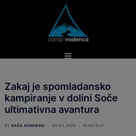
Skip
to
content
Toggle
menu
Zakaj je spomladansko
kampiranje v dolini Soče
ultimativna avantura
BY
SAŠA MOMIRSKI
06.03.2023
BLOG SLO