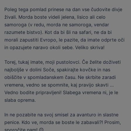
Poleg tega pomlad prinese na dan vse čudovite divje
živali.
Morda boste videli jelena, lisico ali celo
samoroga (v redu, morda ne samoroga, vendar
razumete bistvo).
Kot da bi šli na safari, ne da bi
morali zapustiti Evropo, le pazite, da imate odprte oči
in opazujete naravo okoli sebe. Veliko skriva!
Torej, tukaj imate, moji pustolovci.
Če želite doživeti
najboljše v dolini Soče, spakirajte kovčke in nas
obiščite v spomladanskem času.
Ne skrbite zaradi
vremena, vedno se spomnite, kaj pravijo skavti …
Vedno bodite pripravljeni!
Slabega vremena ni, je le
slaba oprema.
In ne pozabite na svoj smisel za avanturo in slastne
penice.
Kdo ve, morda se boste le zabavali?!
Prosim,
sporočite nam!
😊