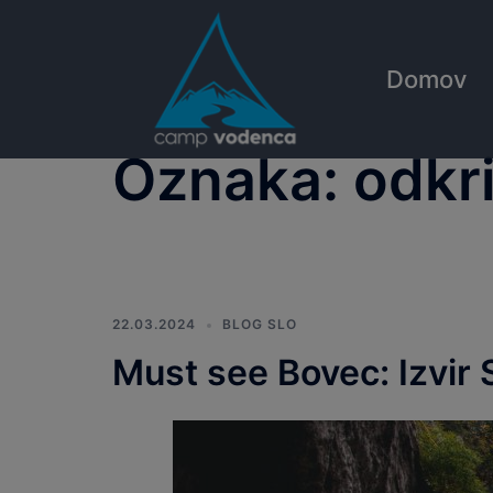
Skip
to
content
Domov
Oznaka:
odkr
22.03.2024
BLOG SLO
Must see Bovec: Izvir