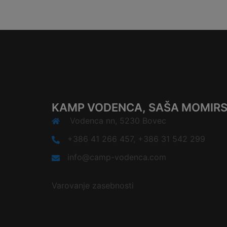
KAMP VODENCA, SAŠA MOMIRSK
Vodenca nn, 5230 Bovec
+386 41 266 457, +386 31 542 299
info@camp-vodenca.com
Varovanje zasebnosti