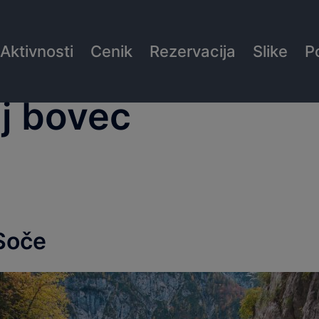
Aktivnosti
Cenik
Rezervacija
Slike
P
ij bovec
 Soče