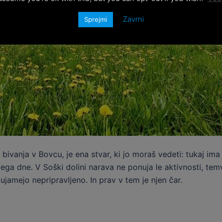
Zavrni
Sprejmi
ivanja v Bovcu, je ena stvar, ki jo moraš vedeti: tukaj ima
ga dne. V Soški dolini narava ne ponuja le aktivnosti, tem
ujamejo nepripravljeno. In prav v tem je njen čar.