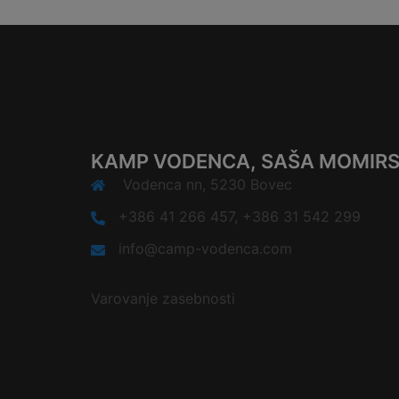
KAMP VODENCA, SAŠA MOMIRSK
Vodenca nn, 5230 Bovec
+386 41 266 457, +386 31 542 299
info@camp-vodenca.com
Varovanje zasebnosti