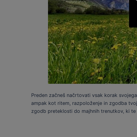
Preden začneš načrtovati vsak korak svojega b
ampak kot ritem, razpoloženje in zgodba tvoje
zgodb preteklosti do majhnih trenutkov, ki te 