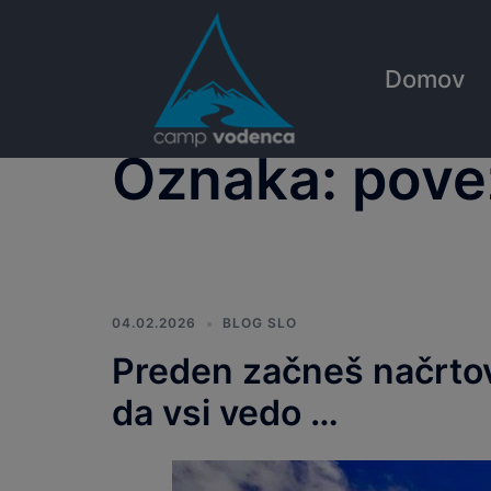
Skip
to
content
Domov
Oznaka:
pove
04.02.2026
BLOG SLO
Preden začneš načrtovat
da vsi vedo …