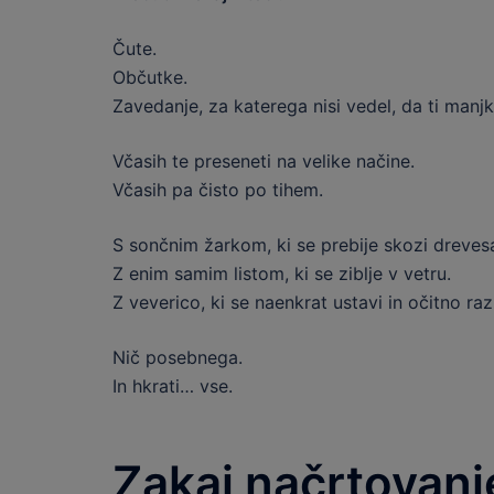
Čute.
Občutke.
Zavedanje, za katerega nisi vedel, da ti manjk
Včasih te preseneti na velike načine.
Včasih pa čisto po tihem.
S sončnim žarkom, ki se prebije skozi dreves
Z enim samim listom, ki se ziblje v vetru.
Z veverico, ki se naenkrat ustavi in očitno raz
Nič posebnega.
In hkrati… vse.
Zakaj načrtovanje