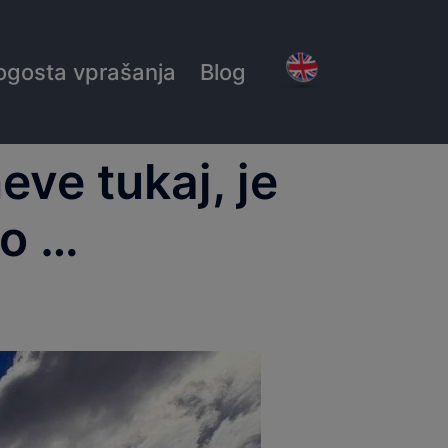
ogosta vprašanja
Blog
ve tukaj, je
do …