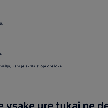
a.
a.
mišlja, kam je skrila svoje oreščke.
 vsake ure tukaj ne de