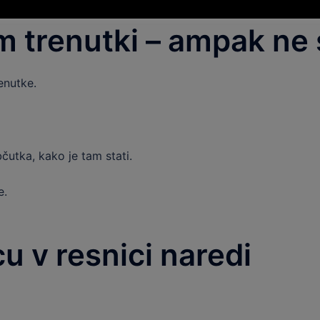
am trenutki – ampak ne
enutke.
čutka, kako je tam stati.
e.
u v resnici naredi