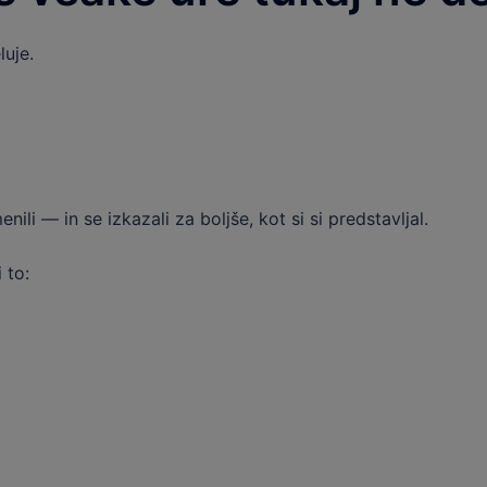
uje.
i — in se izkazali za boljše, kot si si predstavljal.
 to: