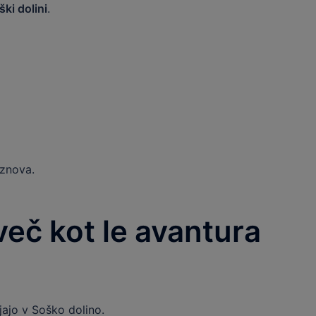
ški dolini
.
 znova.
več kot le avantura
ajajo v Soško dolino.