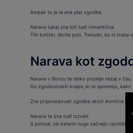
Ampak to je le ena plat zgodbe.
Narava tukaj zna biti tudi romantična.
Tihi kotički. Skrite poti. Trenutki, ko ni tre
Narava kot zgodo
Narava v Bovcu te lahko popelje nazaj v čas.
Do zgodovinskih krajev, ki te spomnijo, kako 
Zna pripovedovati zgodbe skozi ikonične točke
Narava te zna tudi izzvati.
S pohodi, ob katerih noge začnejo razmišljati