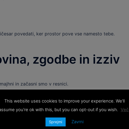
ba ničesar povedati, ker prostor pove vse namesto tebe.
vina, zgodbe in izziv
majhni in začasni smo v resnici.
, ki pomenijo veliko več kot le lepo fotografijo ali opis v
This website uses cookies to improve your experience. We'll
assume you're ok with this, but you can opt-out if you wish.
Več
 o svojih življenjskih odločitvah, glava pa postane nenavad
Zavrni
Sprejmi